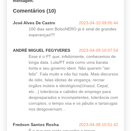
mensagem.
Comentários (10)
José Alves De Castro
2023-04-10 09:05:44
100 dias sem BolsoNERO já é sinal de grandes
esperanças!!!!
ANDRÉ MIGUEL FEGYVERES
2023-04-09 10:07:54
Esse é o PT que, infelizmente, conhecemos de
longa data. Lula/PT está como uma barata
tonta e seu governo idem. Não querem "ser
feliz". Fala muito e não faz nada. Mais discursos
de ódio, falas idiotas de vingança, recriar
órgãos inúteis e ideológicos(Unasul, Cepal,
etc...) tolerância e cabides de emprego para
despreparados e incompetentes, tolerância com
corruptos, o tempo voa e os jabutis e tartarugas
nos desgovernam...
Fredson Santos Rocha
2023-04-08 10:51:42
É o que nos resta aguardar e torcer.