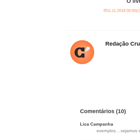
O li
11.11.2018 00:00
|
Redação Cr
Comentários (10)
Lica Campanha
exemplos....sejamos se