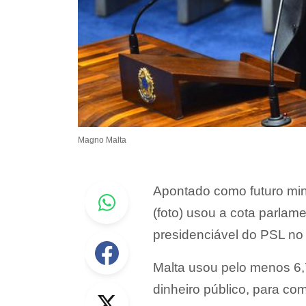
Magno Malta
Whastapp
Apontado como futuro min
(foto) usou a cota parlam
presidenciável do PSL no 
Facebook
Malta usou pelo menos 6,7
Twitter
dinheiro público, para c