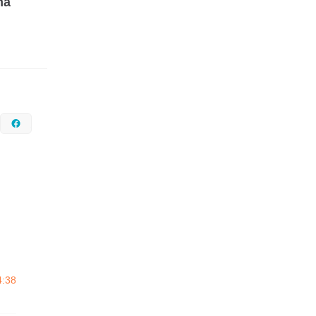
ma
nstagram
Facebook
4:38