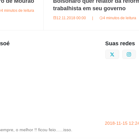
vro de Mourão
Bolsonaro quer relator da refor
trabalhista em seu governo
4 minutos de leitura
12.11.2018 00:00
|
4 minutos de leitura
usoé
Suas redes
Twitter
I
2018-11-15 12:2
mpre, o melhor !! ficou feio......isso.