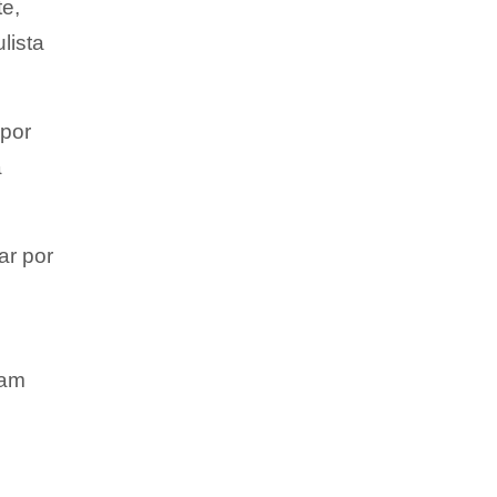
te,
lista
 por
a
ar por
ram