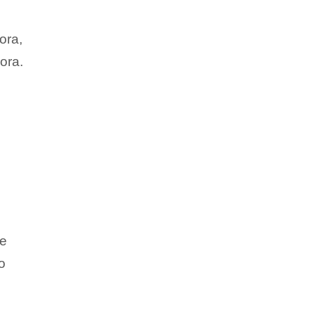
ora,
ora.
de
o