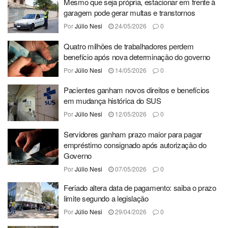
Mesmo que seja própria, estacionar em frente à
garagem pode gerar multas e transtornos
Por
Júlio Nesi
24/05/2026
0
Quatro milhões de trabalhadores perdem
benefício após nova determinação do governo
Por
Júlio Nesi
14/05/2026
0
Pacientes ganham novos direitos e benefícios
em mudança histórica do SUS
Por
Júlio Nesi
12/05/2026
0
Servidores ganham prazo maior para pagar
empréstimo consignado após autorização do
Governo
Por
Júlio Nesi
07/05/2026
0
Feriado altera data de pagamento: saiba o prazo
limite segundo a legislação
Por
Júlio Nesi
29/04/2026
0