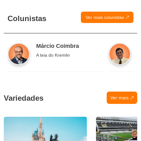
Colunistas
Ver mais colunistas
Márcio Coimbra
R
A teia do Kremlin
O
r
Variedades
Ver mais