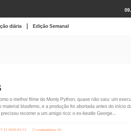
09
ção diária
Edição Semanal
s
como o melhor filme do Monty Python, quase não saiu: um execu
 material blasfemo, e a produção foi abortada antes do início d
precisou recorrer a um amigo rico: o ex-beatle George...
27.11.2020 01:12
comentários 10