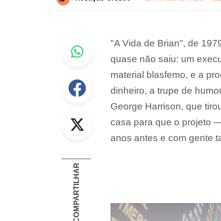
Whastapp
"A Vida de Brian", de 197
quase não saiu: um execu
material blasfemo, e a pr
Facebook
dinheiro, a trupe de humor
George Harrison, que tiro
Twitter
casa para que o projeto 
anos antes e com gente t
COMPARTILHAR