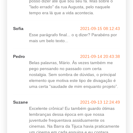
posso dizer até que sou seu fã. Mas sobre o
"lado errado" da rua Augusta, pelo naquele
tempo era lá que a vida acontecia.
Sofia
2021-09-15 08:12:43
Esse parágrafo final... o q dizer? Parabéns por
mais um belo texto...
Pedro
2021-09-14 20:43:38
Belas palavras, Mário. Às vezes também me
pego pensando no passado com certa
nostalgia. Sem sombra de dúvidas, o principal
elemento que motiva este tipo de divagação é
uma certa “saudade de mim enquanto projeto”.
Suzane
2021-09-13 12:24:49
Excelente crônica! Eu também guardo ótimas
lembranças dessa época em que nossa
juventude frequentava assiduamente os
cinemas. Na Barra da Tijuca havia praticamente
um cinema em cada esquina e eu contara,