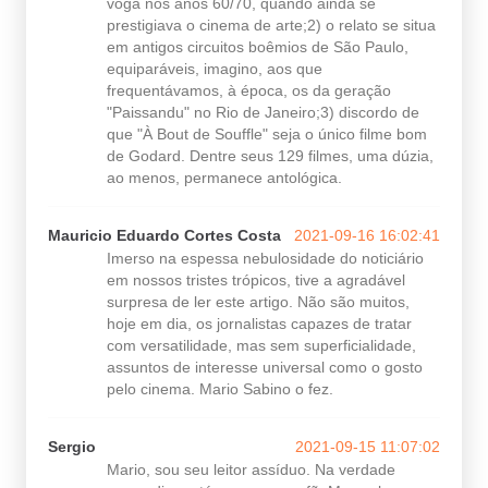
voga nos anos 60/70, quando ainda se
prestigiava o cinema de arte;2) o relato se situa
em antigos circuitos boêmios de São Paulo,
equiparáveis, imagino, aos que
frequentávamos, à época, os da geração
"Paissandu" no Rio de Janeiro;3) discordo de
que "À Bout de Souffle" seja o único filme bom
de Godard. Dentre seus 129 filmes, uma dúzia,
ao menos, permanece antológica.
Mauricio Eduardo Cortes Costa
2021-09-16 16:02:41
Imerso na espessa nebulosidade do noticiário
em nossos tristes trópicos, tive a agradável
surpresa de ler este artigo. Não são muitos,
hoje em dia, os jornalistas capazes de tratar
com versatilidade, mas sem superficialidade,
assuntos de interesse universal como o gosto
pelo cinema. Mario Sabino o fez.
Sergio
2021-09-15 11:07:02
Mario, sou seu leitor assíduo. Na verdade