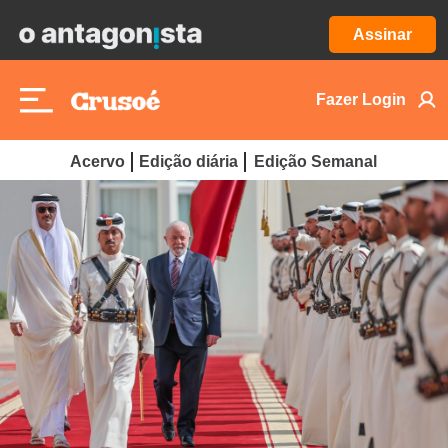
Assinar
Fazer Login
Acervo
Edição diária
Edição Semanal