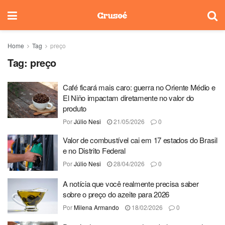
Home
Tag
preço
Tag:
preço
Café ficará mais caro: guerra no Oriente Médio e
El Niño impactam diretamente no valor do
produto
Por
Júlio Nesi
21/05/2026
0
Valor de combustível cai em 17 estados do Brasil
e no Distrito Federal
Por
Júlio Nesi
28/04/2026
0
A notícia que você realmente precisa saber
sobre o preço do azeite para 2026
Por
Milena Armando
18/02/2026
0