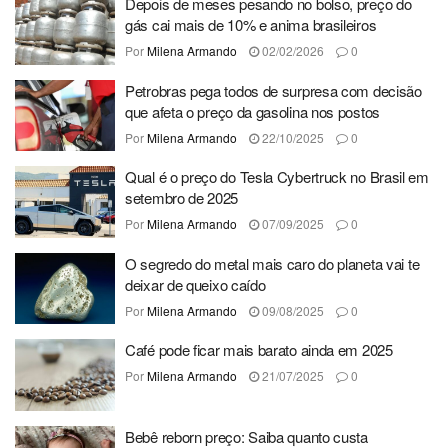
Depois de meses pesando no bolso, preço do
gás cai mais de 10% e anima brasileiros
Por
Milena Armando
02/02/2026
0
Petrobras pega todos de surpresa com decisão
que afeta o preço da gasolina nos postos
Por
Milena Armando
22/10/2025
0
Qual é o preço do Tesla Cybertruck no Brasil em
setembro de 2025
Por
Milena Armando
07/09/2025
0
O segredo do metal mais caro do planeta vai te
deixar de queixo caído
Por
Milena Armando
09/08/2025
0
Café pode ficar mais barato ainda em 2025
Por
Milena Armando
21/07/2025
0
Bebê reborn preço: Saiba quanto custa