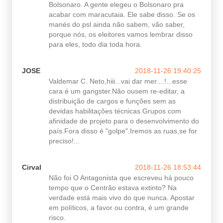
Bolsonaro. A gente elegeu o Bolsonaro pra
acabar com maracutaia. Ele sabe disso. Se os
manés do psl ainda não sabem, vão saber,
porque nós, os eleitores vamos lembrar disso
para eles, todo dia toda hora.
JOSE
2018-11-26 19:40:25
Valdemar C. Neto,hiii...vai dar mer....!...esse
cara é um gangster.Não ousem re-editar, a
distribuição de cargos e funções sem as
devidas habilitações técnicas.Grupos com
afinidade de projeto para o desenvolvimento do
país.Fora disso é "golpe".Iremos as ruas,se for
preciso!...
Cirval
2018-11-26 18:53:44
Não foi O Antagonista que escreveu há pouco
tempo que o Centrão estava extinto? Na
verdade está mais vivo do que nunca. Apostar
em políticos, a favor ou contra, é um grande
risco.