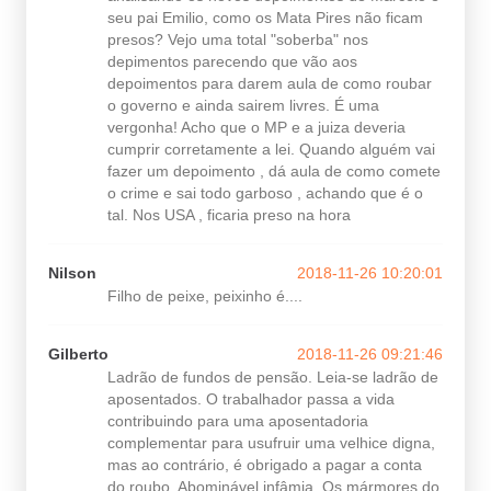
seu pai Emilio, como os Mata Pires não ficam
presos? Vejo uma total "soberba" nos
depimentos parecendo que vão aos
depoimentos para darem aula de como roubar
o governo e ainda sairem livres. É uma
vergonha! Acho que o MP e a juiza deveria
cumprir corretamente a lei. Quando alguém vai
fazer um depoimento , dá aula de como comete
o crime e sai todo garboso , achando que é o
tal. Nos USA , ficaria preso na hora
Nilson
2018-11-26 10:20:01
Filho de peixe, peixinho é....
Gilberto
2018-11-26 09:21:46
Ladrão de fundos de pensão. Leia-se ladrão de
aposentados. O trabalhador passa a vida
contribuindo para uma aposentadoria
complementar para usufruir uma velhice digna,
mas ao contrário, é obrigado a pagar a conta
do roubo. Abominável infâmia. Os mármores do