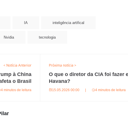
IA
inteligência artifical
Nvidia
tecnologia
< Notícia Anterior
Próxima notícia >
Trump à China
O que o diretor da CIA foi fazer
afeta o Brasil
Havana?
4 minutos de leitura
15.05.2026 00:00
|
4 minutos de leitura
ilar