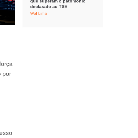
que superam o patrimônio
declarado ao TSE
Wal Lima
força
o por
cesso