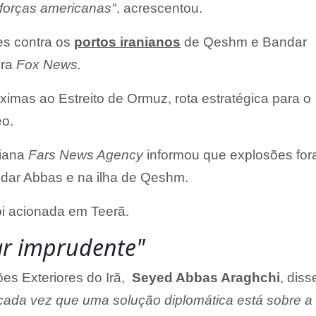
 forças americanas"
, acrescentou.
es contra os
portos iranianos
de Qeshm e Bandar
ra
Fox News.
ximas ao Estreito de Ormuz, rota estratégica para o
eo.
niana
Fars News Agency
informou que explosões fo
dar Abbas e na ilha de Qeshm.
i acionada em Teerã.
ar imprudente"
ões Exteriores do Irã,
Seyed Abbas Araghchi
, diss
cada vez que uma solução diplomática está sobre a