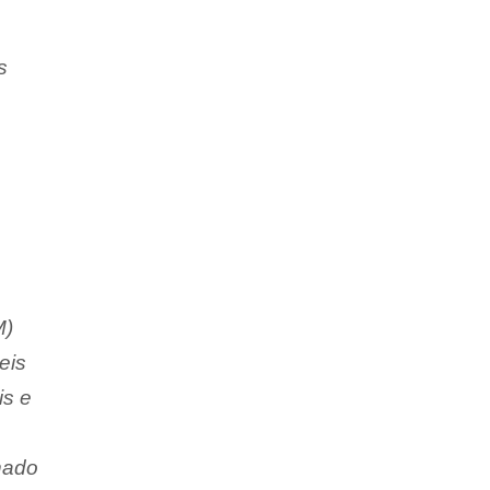
s
M)
eis
is e
nado