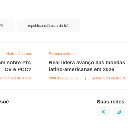
UA
república islâmica do Irã
< Notícia Anterior
Próxima notícia >
am sobre Pix,
Real lidera avanço das moedas
CV e PCC?
latino-americanas em 2026
4 minutos de leitura
08.05.2026 00:00
|
4 minutos de leitura
usoé
Suas redes
Twitter
I