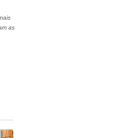
mais
jam as