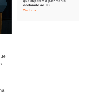
que superam o patrimônio
declarado ao TSE
Wal Lima
que
s
 na