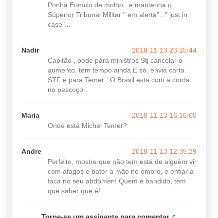
Ponha Eunício de molho...e mantenha o
Superior Tribunal Militar " em alerta"..." just in
case"...
Nadir
2018-11-13 23:25:44
Capitão , pede para ministros Stj cancelar o
aumento, tem tempo ainda E só. envia carta
STF e para Temer . O Brasil esta com a corda
no pescoço .
Maria
2018-11-13 16:16:00
Onde está Michel Temer?
Andre
2018-11-13 12:35:29
Perfeito, mostre que não tem está de alguém vir
com afagos e bater a mão no ombro, e enfiar a
faca no seu abdômen! Quem é bandido, tem
que saber que é!
Torne-se um assinante para comentar