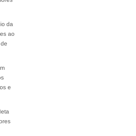
io da
res ao
 de
Em
os
ios e
Meta
iores
m