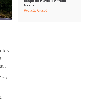
chapa de Flávio e Alfredo
Gaspar
Redação Crusoé
antes
s
al.
hões
s,