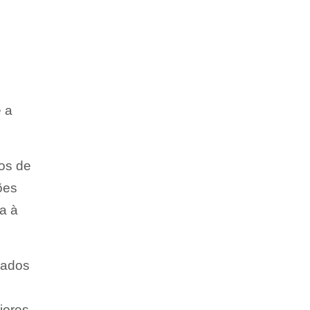
 a
os de
ões
da à
vados
iores