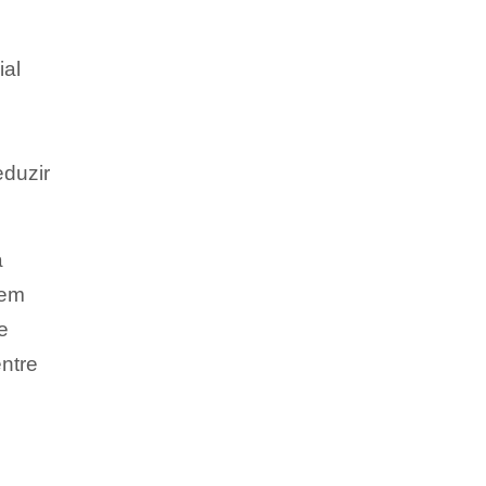
ial
eduzir
a
 em
e
ntre