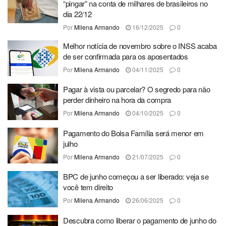
“pingar” na conta de milhares de brasileiros no
dia 22/12
Por
Milena Armando
16/12/2025
0
Melhor notícia de novembro sobre o INSS acaba
de ser confirmada para os aposentados
Por
Milena Armando
04/11/2025
0
Pagar à vista ou parcelar? O segredo para não
perder dinheiro na hora da compra
Por
Milena Armando
04/10/2025
0
Pagamento do Bolsa Família será menor em
julho
Por
Milena Armando
21/07/2025
0
BPC de junho começou a ser liberado: veja se
você tem direito
Por
Milena Armando
26/06/2025
0
Descubra como liberar o pagamento de junho do