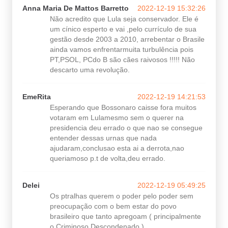
Anna Maria De Mattos Barretto
2022-12-19 15:32:26
Não acredito que Lula seja conservador. Ele é
um cínico esperto e vai ,pelo currículo de sua
gestão desde 2003 a 2010, arrebentar o Brasile
ainda vamos enfrentarmuita turbulência pois
PT,PSOL, PCdo B são cães raivosos !!!!! Não
descarto uma revolução.
EmeRita
2022-12-19 14:21:53
Esperando que Bossonaro caisse fora muitos
votaram em Lulamesmo sem o querer na
presidencia deu errado o que nao se consegue
entender dessas urnas que nada
ajudaram,conclusao esta ai a derrota,nao
queriamoso p.t de volta,deu errado.
Delei
2022-12-19 05:49:25
Os ptralhas querem o poder pelo poder sem
preocupação com o bem estar do povo
brasileiro que tanto apregoam ( principalmente
o Criminoso Descondenado ).