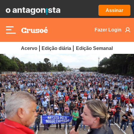
Assinar
Fazer Login
Acervo
Edição diária
Edição Semanal