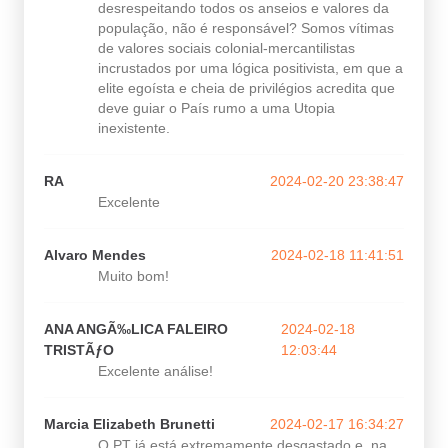
desrespeitando todos os anseios e valores da
população, não é responsável? Somos vítimas
de valores sociais colonial-mercantilistas
incrustados por uma lógica positivista, em que a
elite egoísta e cheia de privilégios acredita que
deve guiar o País rumo a uma Utopia
inexistente.
RA
2024-02-20 23:38:47
Excelente
Alvaro Mendes
2024-02-18 11:41:51
Muito bom!
ANA ANGÃ‰LICA FALEIRO
2024-02-18
TRISTÃƒO
12:03:44
Excelente análise!
Marcia Elizabeth Brunetti
2024-02-17 16:34:27
O PT já está extremamente desgastado e, na