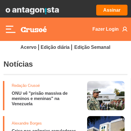
Assinar
Fazer Login
Acervo
Edição diária
Edição Semanal
Notícias
Redação Crusoé
ONU vê "prisão massiva de
meninos e meninas" na
Venezuela
Alexandre Borges
Crise nas agências reguladoras