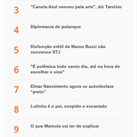
3
"Caneta Azul venceu pela arte", diz Tarcísio
4
Diplomacia de palanque
5
Disfunção erétil de Marco Buzzi não
convence STJ
6
"É polêmica todo santo dia, até na hora de
escolher o vice"
7
Elmar Nascimento agora se autodeclara
"preto"
8
Lulinha é o pai, cuspido e escarrado
9
O que Marcola vai ter de explicar