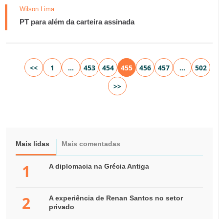
Wilson Lima
PT para além da carteira assinada
<<
1
…
453
454
455
456
457
…
502
>>
Mais lidas
Mais comentadas
1
A diplomacia na Grécia Antiga
2
A experiência de Renan Santos no setor
privado