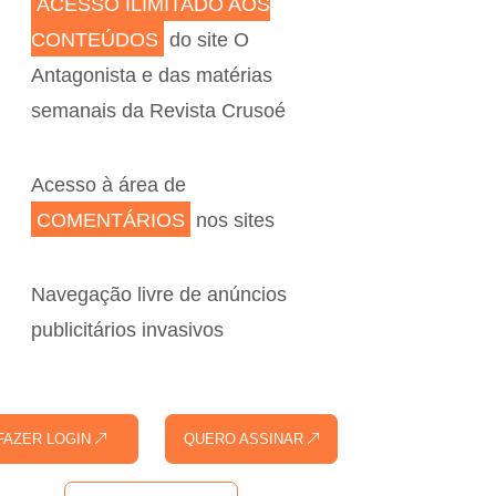
ACESSO ILIMITADO AOS
CONTEÚDOS
do site O
Antagonista e das matérias
semanais da Revista Crusoé
Acesso à área de
COMENTÁRIOS
nos sites
Navegação livre de anúncios
publicitários invasivos
FAZER LOGIN
QUERO ASSINAR