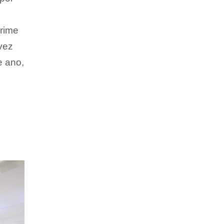
crime
vez
e ano,