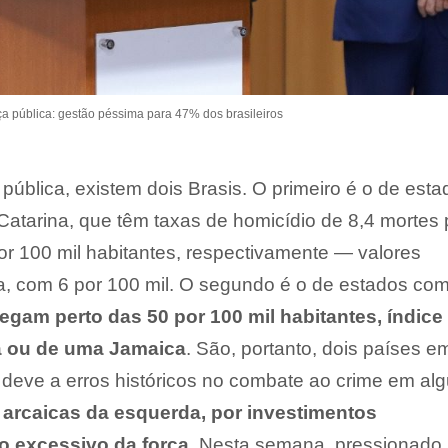
a pública: gestão péssima para 47% dos brasileiros
ública, existem dois Brasis. O primeiro é o de esta
atarina, que têm taxas de homicídio de 8,4 mortes 
por 100 mil habitantes, respectivamente — valores
a, com 6 por 100 mil. O segundo é o de estados co
egam perto das 50 por 100 mil habitantes, índice
a ou de uma Jamaica
. São, portanto, dois países e
 deve a erros históricos no combate ao crime em al
 arcaicas da esquerda, por investimentos
o excessivo da força
. Nesta semana, pressionado 