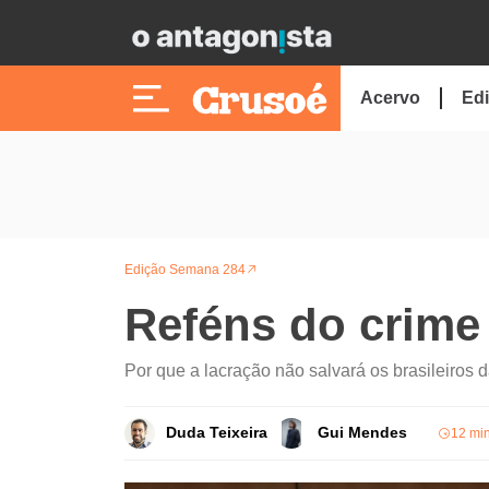
Acervo
Edi
Edição Semana 284
Reféns do crime
Por que a lacração não salvará os brasileiros 
Duda Teixeira
Gui Mendes
12 min