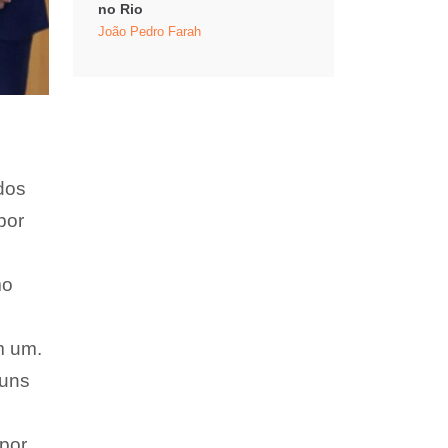
no Rio
João Pedro Farah
dos
por
mo
m um.
guns
por