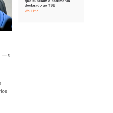
que superam o patrimônio
declarado ao TSE
Wal Lima
e — e
o
rios