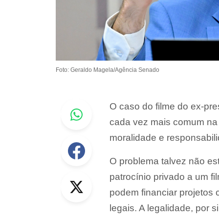
Foto: Geraldo Magela/Agência Senado
Whastapp
O caso do filme do ex-pre
cada vez mais comum na v
moralidade e responsabilid
Facebook
O problema talvez não este
Twitter
patrocínio privado a um f
podem financiar projetos c
legais. A legalidade, por 