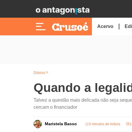
Acervo
Edi
Diários
Quando a legali
Talvez a questão mais delicada não seja sequer
cercam o financiador
Maristela Basso
3 minutos de leitura
1