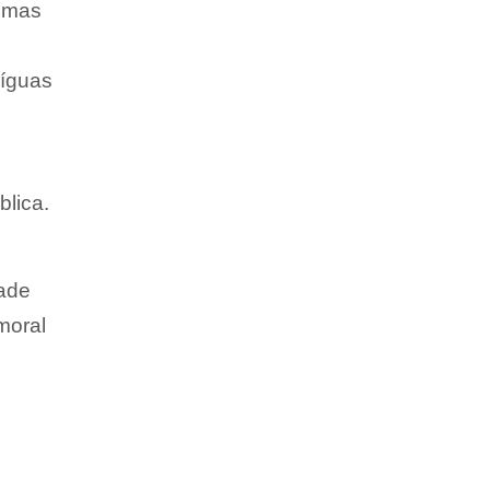
, mas
bíguas
lica.
dade
moral