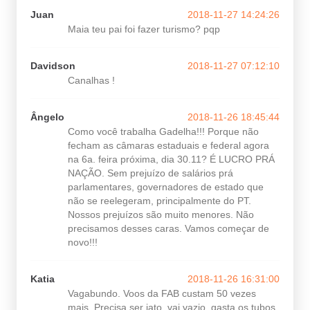
Juan
2018-11-27 14:24:26
Maia teu pai foi fazer turismo? pqp
Davidson
2018-11-27 07:12:10
Canalhas !
Ângelo
2018-11-26 18:45:44
Como você trabalha Gadelha!!! Porque não
fecham as câmaras estaduais e federal agora
na 6a. feira próxima, dia 30.11? É LUCRO PRÁ
NAÇÃO. Sem prejuízo de salários prá
parlamentares, governadores de estado que
não se reelegeram, principalmente do PT.
Nossos prejuízos são muito menores. Não
precisamos desses caras. Vamos começar de
novo!!!
Katia
2018-11-26 16:31:00
Vagabundo. Voos da FAB custam 50 vezes
mais. Precisa ser jato, vai vazio, gasta os tubos