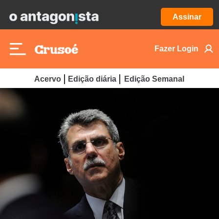
Assinar
Fazer Login
Acervo
Edição diária
Edição Semanal