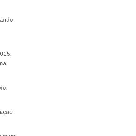
uando
2015,
 na
ro.
lação