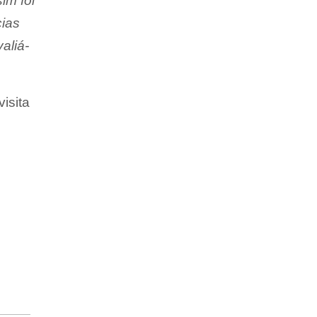
im foi
cias
aliá-
visita