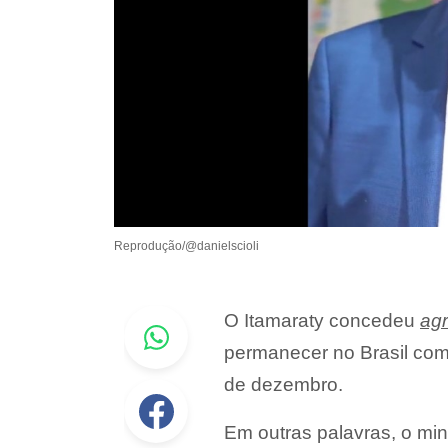
Reprodução/@danielscioli
Whastapp
O Itamaraty concedeu
ag
permanecer no Brasil como
de dezembro.
Facebook
Em outras palavras, o mini