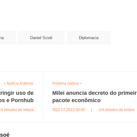
na
Daniel Scioli
Diplomacia
< Notícia Anterior
Próxima notícia >
ringir uso de
Milei anuncia decreto do primei
os e Pornhub
pacote econômico
4 minutos de leitura
20.12.2023 00:00
|
4 minutos de leitura
usoé