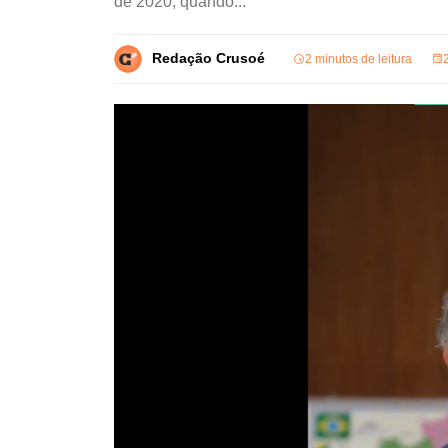
de 2020, quando...
Redação Crusoé
2 minutos de leitura