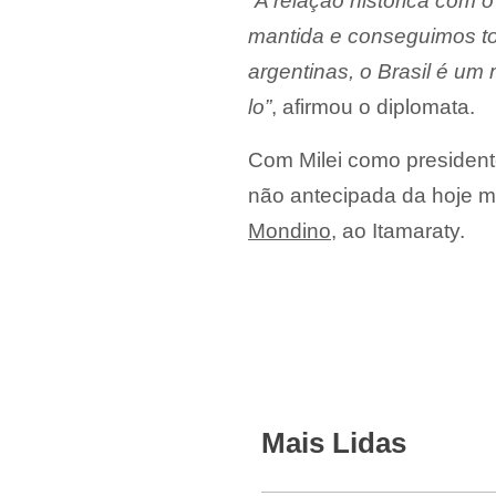
“A relação histórica com o
mantida e conseguimos tor
argentinas, o Brasil é um 
lo”
, afirmou o diplomata.
Com Milei como presidente 
não antecipada da hoje mi
Mondino
, ao Itamaraty.
Mais Lidas