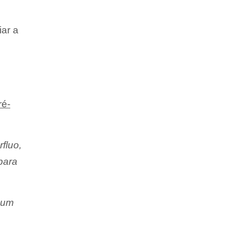
ar a
ré-
fluo,
para
nhum