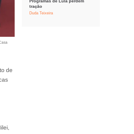
Programas de Lula perdem
tração
Duda Teixeira
 Casa
to de
cas
lei,