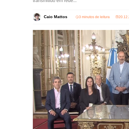
transmitido em rede...
Caio Mattos
3 minutos de leitura
20.12.