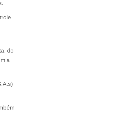
s.
trole
ta, do
omia
.A.s)
também