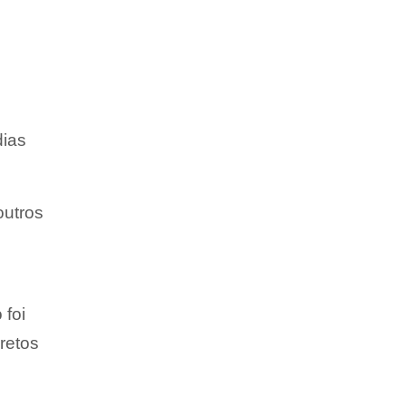
dias
outros
 foi
retos