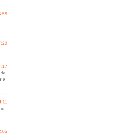
5:58
7:28
7:17
 de
r a
4:11
que
2:05