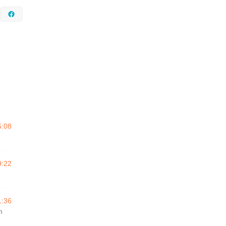
nstagram
Facebook
6:08
9:22
1:36
m