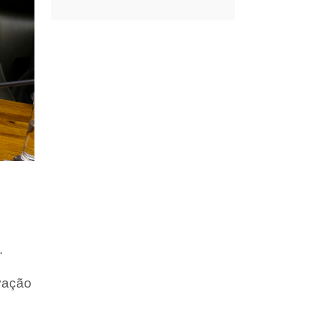
.
vação