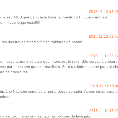
2018-11-12 15:0
ício e seu MDB que pariu este bode,[aumento STF], que o embale.
....fique longe disto!!!!!
2018-11-12 09:3
turas das trevas mesmo!!! São traidores da pátria!
2018-11-11 23:1
 com essa turma é só para quem tem aquilo roxo. São corvos à procura
ez por todas tem que ser brasileiro. Será o aliado mais fiel para ajuda
ra os brasileiros.
2018-11-11 18:0
diciário Não tem como estar perto desse senador Vamos torcer para 
teiras.
2018-11-11 17:0
 no esquecimento ou nas páginas policiais da lava jato.