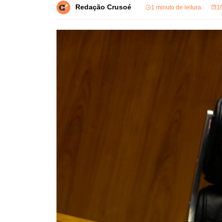
Redação Crusoé
1 minuto de leitura
1