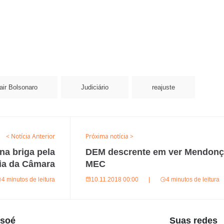
air Bolsonaro
Judiciário
reajuste
< Notícia Anterior
Próxima notícia >
a briga pela
DEM descrente em ver Mendonç
ia da Câmara
MEC
4 minutos de leitura
10.11.2018 00:00
|
4 minutos de leitura
usoé
Suas redes