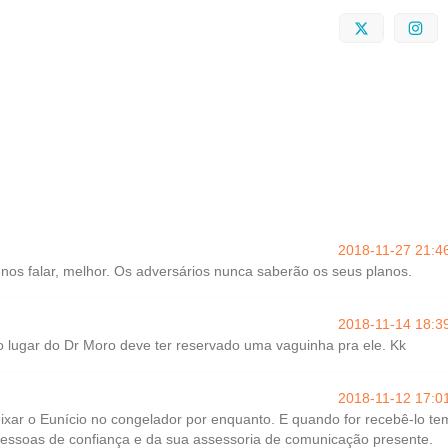
Twitter
I
2018-11-27 21:4
nos falar, melhor. Os adversários nunca saberão os seus planos.
2018-11-14 18:3
o lugar do Dr Moro deve ter reservado uma vaguinha pra ele. Kk
2018-11-12 17:0
ixar o Eunício no congelador por enquanto. E quando for recebê-lo te
pessoas de confiança e da sua assessoria de comunicação presente.