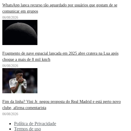
WhatsApp lança recurso tão aguardado por usuários que gostam de se
comunicar em grupos
06/08/2026
Fragmento de nave espacial lançada em 2025 abre cratera na Lua após
choque a mais de 8 mil km/h
06/08/2026
Fim da linha? Vini Jr. negou proposta do Real Madrid e está perto novo
clube, afirma comentarista
06/08/2026
Política de Privacidade
Termos de uso