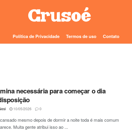
Política de Privacidade
Termos de uso
Contato
amina necessária para começar o dia
disposição
Nesi
10/05/2026
0
 cansado mesmo depois de dormir a noite toda é mais comum
arece. Muita gente atribui isso ao ...