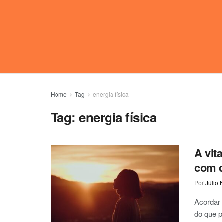
Home
Tag
energia física
Tag:
energia física
A vit
com 
Por
Júlio 
Acordar
do que p