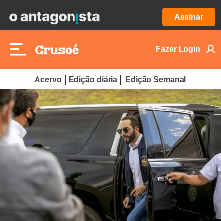
Assinar
Fazer Login
Acervo
Edição diária
Edição Semanal