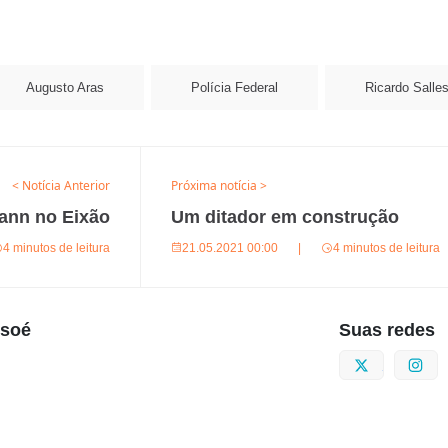
Augusto Aras
Polícia Federal
Ricardo Salle
< Notícia Anterior
Próxima notícia >
ann no Eixão
Um ditador em construção
4 minutos de leitura
21.05.2021 00:00
|
4 minutos de leitura
usoé
Suas redes
Twitter
I