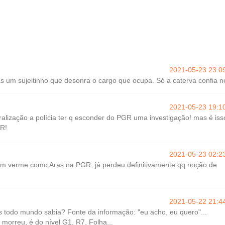
2021-05-23 23:0
s um sujeitinho que desonra o cargo que ocupa. Só a caterva confia n
2021-05-23 19:1
alização a polícia ter q esconder do PGR uma investigação! mas é iss
GR!
2021-05-23 02:2
m verme como Aras na PGR, já perdeu definitivamente qq noção de
2021-05-22 21:4
 todo mundo sabia? Fonte da informação: "eu acho, eu quero"...
morreu, é do nível G1, R7, Folha...