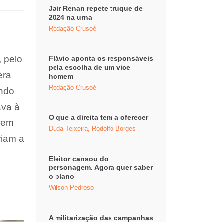
Jair Renan repete truque de
2024 na urna
Redação Crusoé
, pelo
Flávio aponta os responsáveis
pela escolha de um vice
era
homem
Redação Crusoé
ando
ava à
O que a direita tem a oferecer
 nem
Duda Teixeira, Rodolfo Borges
riam a
Eleitor cansou do
personagem. Agora quer saber
o plano
Wilson Pedroso
A militarização das campanhas