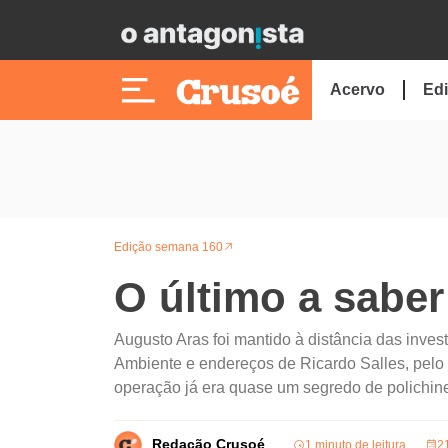
Acervo
Edi
Edição semana 160
O último a saber
Augusto Aras foi mantido à distância das invest
Ambiente e endereços de Ricardo Salles, pelo
operação já era quase um segredo de polichin
Redação Crusoé
1 minuto de leitura
2