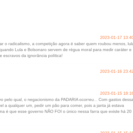
2023-01-17 13:4
var o radicalismo, a competição agora é saber quem roubou menos, lul
quando Lula e Bolsonaro servem de régua moral para medir caráter e
 escravos da ignorância política!
2023-01-16 23:4
2023-01-15 18:1
ivo pelo qual, o negacionismo da PADARIA ocorreu... Com gastos dess
el a qualquer um, pedir um pão para comer, pois a janta já estava
ema é que esse governo NÃO FOI o único nessa farra que existe há 20