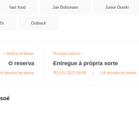
fast food
Jair Bolsonaro
Junior Durski
's
Outback
< Notícia Anterior
Próxima notícia >
O reserva
Entregue à própria sorte
4 minutos de leitura
13.01.2023 00:00
|
4 minutos de leitura
usoé