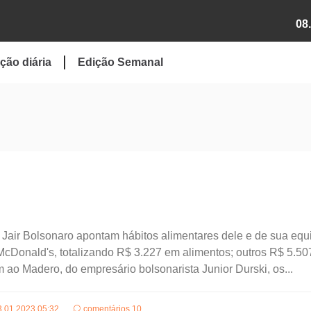
08
ção diária
Edição Semanal
e Jair Bolsonaro apontam hábitos alimentares dele e de sua equ
McDonald's, totalizando R$ 3.227 em alimentos; outros R$ 5.5
 ao Madero, do empresário bolsonarista Junior Durski, os...
3.01.2023 05:32
comentários 10