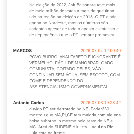
Na eleição de 2022, Jair Bolsonaro teve mais
de meio milhão de votos a mais do que tinha
tido na região na eleição de 2018. O PT ainda
ganha no Nordeste, mas os números são
cadentes apesar de toda a aposta clientelista e
de dependência que o PT sempre promoveu.
MARCOS
2026-07-04 12:00:40
POVO BURRO, ANALFABETO E IGNORANTE É
VERMELHO. FÁCIL DE MANOBRAR. GADO
COMUNISTA. COITADO DELES, VÃO
CONTINUAR SEM ÁGUA, SEM ESGOTO, COM
FOME E DEPENDENDO DO
ASSISTENCIALISMO GOVERNAMENTAL.
Antonio Carlos
2026-07-03 19:23:42
duvido PT ser derrotado no NE. Poder360
mostrou que MA,PI,CE tem maioria com alguma
bolsa suborno. o mesmo pelo resto do NE e
MG. Areá de SUDENE é lulista. . aqui no Rio
Lula esta na frente