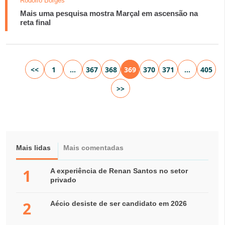
Rodolfo Borges
Mais uma pesquisa mostra Marçal em ascensão na
reta final
<<
1
…
367
368
369
370
371
…
405
>>
Mais lidas
Mais comentadas
1
A experiência de Renan Santos no setor
privado
2
Aécio desiste de ser candidato em 2026