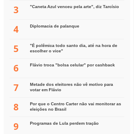
3
"Caneta Azul venceu pela arte", diz Tarcísio
4
Diplomacia de palanque
5
"É polêmica todo santo dia, até na hora de
escolher o vice"
6
Flávio troca "bolsa celular" por cashback
7
Metade dos eleitores não vê motivo para
votar em Flávio
8
Por que o Centro Carter não vai monitorar as
eleições no Brasil
9
Programas de Lula perdem tração