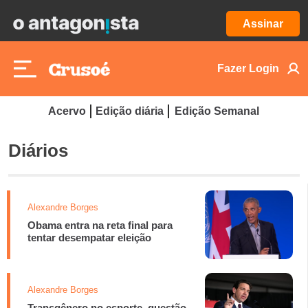
Assinar
Fazer Login
Acervo
Edição diária
Edição Semanal
Diários
Alexandre Borges
Obama entra na reta final para
tentar desempatar eleição
Alexandre Borges
Transgênero no esporte, questão