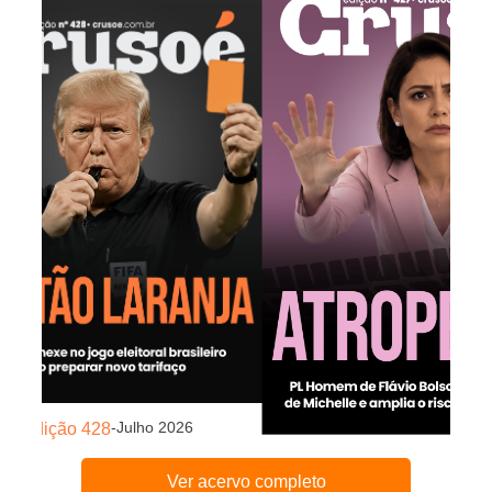
-
Julho 2026
Edição 428
-
Julho
Edição 427
Ver acervo completo