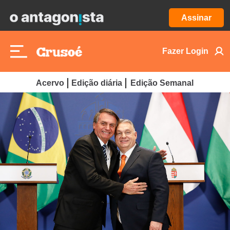
Assinar
Fazer Login
Acervo
Edição diária
Edição Semanal