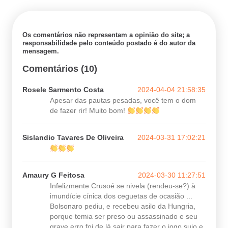
Os comentários não representam a opinião do site; a
responsabilidade pelo conteúdo postado é do autor da
mensagem.
Comentários (10)
Rosele Sarmento Costa
2024-04-04 21:58:35
Apesar das pautas pesadas, você tem o dom
de fazer rir! Muito bom!
Sislandio Tavares De Oliveira
2024-03-31 17:02:21
Amaury G Feitosa
2024-03-30 11:27:51
Infelizmente Crusoé se nivela (rendeu-se?) à
imundície cínica dos ceguetas de ocasião ...
Bolsonaro pediu, e recebeu asilo da Hungria,
porque temia ser preso ou assassinado e seu
grave erro foi de lá sair para fazer o jogo sujo e