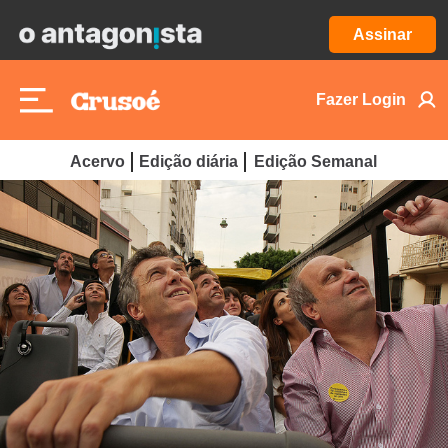
Assinar
Fazer Login
Acervo
Edição diária
Edição Semanal