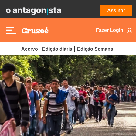
Assinar
Fazer Login
Acervo
Edição diária
Edição Semanal