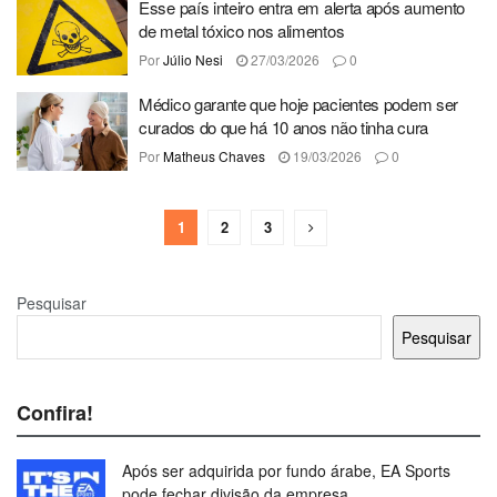
Esse país inteiro entra em alerta após aumento
de metal tóxico nos alimentos
Por
Júlio Nesi
27/03/2026
0
Médico garante que hoje pacientes podem ser
curados do que há 10 anos não tinha cura
Por
Matheus Chaves
19/03/2026
0
1
2
3
Pesquisar
Pesquisar
Confira!
Após ser adquirida por fundo árabe, EA Sports
pode fechar divisão da empresa