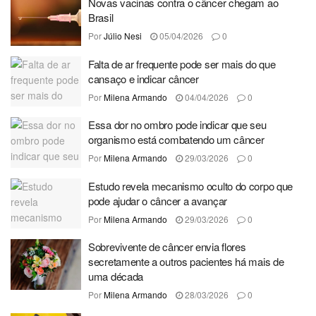
Novas vacinas contra o câncer chegam ao
Brasil
Por
Júlio Nesi
05/04/2026
0
Falta de ar frequente pode ser mais do que
cansaço e indicar câncer
Por
Milena Armando
04/04/2026
0
Essa dor no ombro pode indicar que seu
organismo está combatendo um câncer
Por
Milena Armando
29/03/2026
0
Estudo revela mecanismo oculto do corpo que
pode ajudar o câncer a avançar
Por
Milena Armando
29/03/2026
0
Sobrevivente de câncer envia flores
secretamente a outros pacientes há mais de
uma década
Por
Milena Armando
28/03/2026
0