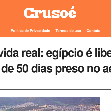
Política de Privacidade
Termos de uso
Contato
ida real: egípcio é lib
 de 50 dias preso no a