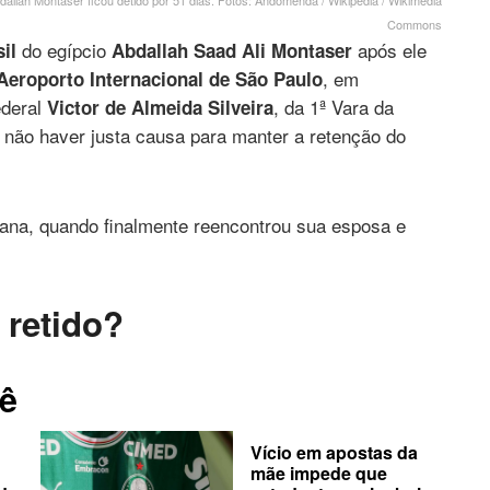
dallah Montaser ficou detido por 51 dias. Fotos: Andomenda / Wikipedia / Wikimedia
Commons
do egípcio
após ele
il
Abdallah Saad Ali Montaser
, em
Aeroporto Internacional de São Paulo
ederal
, da 1ª Vara da
Victor de Almeida Silveira
 não haver justa causa para manter a retenção do
mana, quando finalmente reencontrou sua esposa e
 retido?
ê
Vício em apostas da
mãe impede que