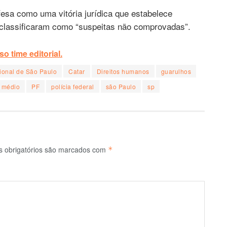
fesa como uma vitória jurídica que estabelece
classificaram como “suspeitas não comprovadas”.
o time editorial.
cional de São Paulo
Catar
Direitos humanos
guarulhos
e médio
PF
polícia federal
são Paulo
sp
 obrigatórios são marcados com
*