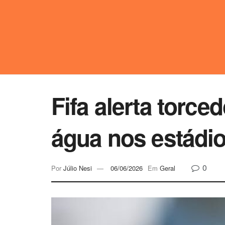
Fifa alerta torce
água nos estádi
0
Por
Júlio Nesi
06/06/2026
Em
Geral