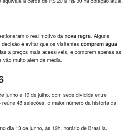
 equivale a cerca de R$ 20 a R$ 30 na cotação atual.
estionaram o real motivo da
. Alguns
nova regra
 decisão é evitar que os visitantes
comprem água
idas a preços mais acessíveis, e comprem apenas as
os vão muito além da média.
6
 junho e 19 de julho, com sede dividida entre
o reúne 48 seleções, o maior número da história da
o dia 13 de junho, às 19h, horário de Brasília.