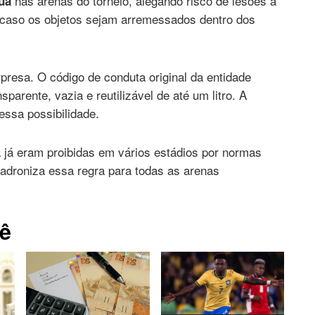
nas arenas do torneio, alegando risco de lesões a
ua
os caso os objetos sejam arremessados dentro dos
resa. O código de conduta original da entidade
parente, vazia e reutilizável de até um litro. A
ssa possibilidade.
 já eram proibidas em vários estádios por normas
adroniza essa regra para todas as arenas
ê