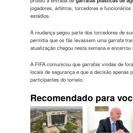
proibiu a entrada de
garrafas plásticas de ág
jogadores, árbitros, torcedores e funcionári
estádios.
A mudança pegou parte dos torcedores de surp
permitia que os fãs levassem uma garrafa trans
atualização chegou nesta semana e encerrou e
A FIFA comunicou que garrafas vindas de fora
locais de segurança e que a decisão apenas p
participantes do torneio.
Recomendado para voc