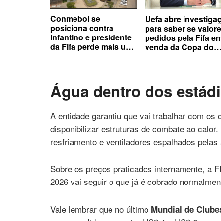
Conmebol se
Uefa abre investiga
posiciona contra
para saber se valor
Infantino e presidente
pedidos pela Fifa e
da Fifa perde mais um
venda da Copa do
apoiador de sua
Mundo estavam
reeleição
abaixo do mercado
Água dentro dos estád
A entidade garantiu que vai trabalhar com os
disponibilizar estruturas de combate ao calor.
resfriamento e ventiladores espalhados pelas
Sobre os preços praticados internamente, a F
2026 vai seguir o que já é cobrado normalme
Vale lembrar que no último
Mundial de Clube