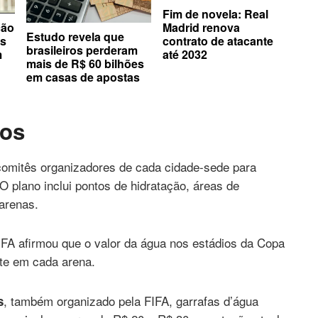
Fim de novela: Real
ção
Madrid renova
Estudo revela que
es
contrato de atacante
brasileiros perderam
m
até 2032
mais de R$ 60 bilhões
em casas de apostas
ios
 comitês organizadores de cada cidade-sede para
 O plano inclui pontos de hidratação, áreas de
 arenas.
IFA afirmou que o valor da água nos estádios da Copa
nte em cada arena.
, também organizado pela FIFA, garrafas d’água
s