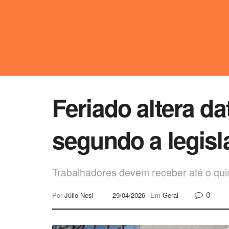
Feriado altera da
segundo a legisl
Trabalhadores devem receber até o quint
0
Por
Júlio Nesi
29/04/2026
Em
Geral