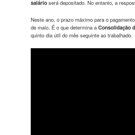
será depositado. No entanto, a respos
salário
Neste ano, o prazo máximo para o pagamento dos
de maio. É o que determina a
Consolidação d
quinto dia útil do mês seguinte ao trabalhado.