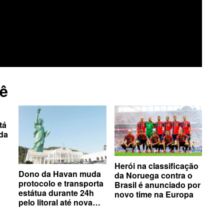
ê
tá
ida
Herói na classificação
Dono da Havan muda
da Noruega contra o
protocolo e transporta
Brasil é anunciado por
estátua durante 24h
novo time na Europa
pelo litoral até nova
sede