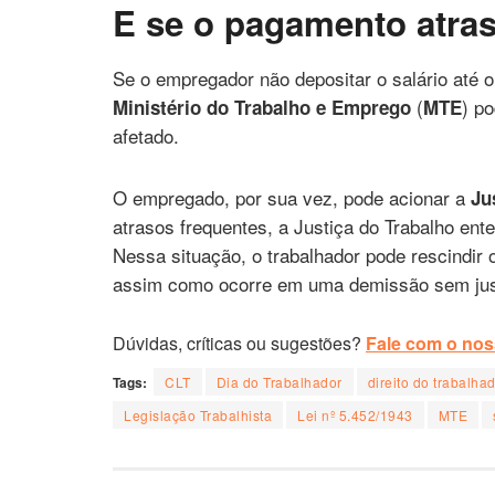
E se o pagamento atra
Se o empregador não depositar o salário até o 
(
) p
Ministério do Trabalho e Emprego
MTE
afetado.
O empregado, por sua vez, pode acionar a
Ju
atrasos frequentes, a Justiça do Trabalho en
Nessa situação, o trabalhador pode rescindir 
assim como ocorre em uma demissão sem jus
Dúvidas, críticas ou sugestões?
Fale com o noss
Tags:
CLT
Dia do Trabalhador
direito do trabalha
Legislação Trabalhista
Lei nº 5.452/1943
MTE