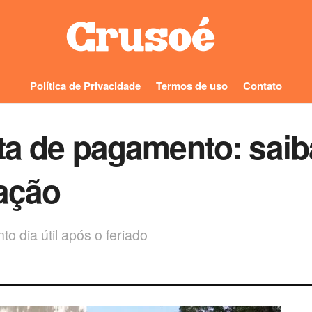
Política de Privacidade
Termos de uso
Contato
ta de pagamento: saiba
ação
o dia útil após o feriado