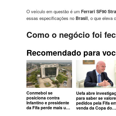
O veículo em questão é um
Ferrari SF90 Str
essas especificações no
, o que eleva 
Brasil
Como o negócio foi fe
Recomendado para voc
Conmebol se
Uefa abre investiga
posiciona contra
para saber se valor
Infantino e presidente
pedidos pela Fifa e
da Fifa perde mais um
venda da Copa do
apoiador de sua
Mundo estavam