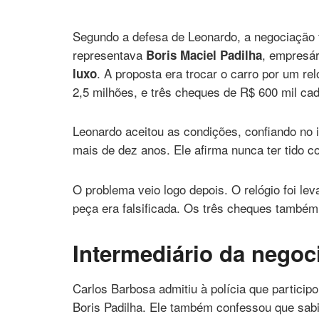
reeleição
abaixo do mercado
Segundo a defesa de Leonardo, a negociação 
representava
, empresá
Boris Maciel Padilha
. A proposta era trocar o carro por um re
luxo
2,5 milhões, e três cheques de R$ 600 mil cad
Leonardo aceitou as condições, confiando no 
mais de dez anos. Ele afirma nunca ter tido co
O problema veio logo depois. O relógio foi le
peça era falsificada. Os três cheques também
Intermediário da nego
Carlos Barbosa admitiu à polícia que particip
Boris Padilha. Ele também confessou que sabia