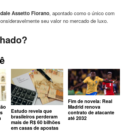
, apontado como o único com
adale Assetto Fiorano
consideravelmente seu valor no mercado de luxo.
chado?
ê
Fim de novela: Real
ção
Madrid renova
Estudo revela que
es
contrato de atacante
brasileiros perderam
m
até 2032
mais de R$ 60 bilhões
em casas de apostas