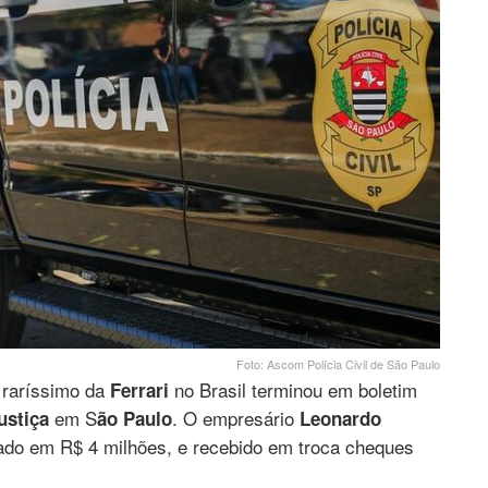
Foto: Ascom Polícia Civil de São Paulo
 raríssimo da
no Brasil terminou em boletim
Ferrari
em S
. O empresário
ustiça
ão Paulo
Leonardo
iado em R$ 4 milhões, e recebido em troca cheques