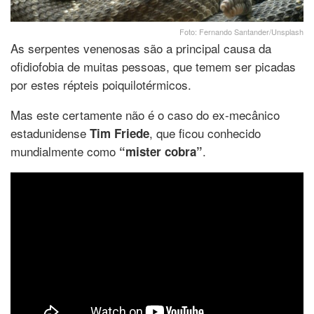
Foto: Fernando Santander/Unsplash
As serpentes venenosas são a principal causa da
ofidiofobia de muitas pessoas, que temem ser picadas
por estes répteis poiquilotérmicos.
Mas este certamente não é o caso do ex-mecânico
estadunidense
, que ficou conhecido
Tim Friede
mundialmente como
.
“mister cobra”