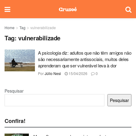
Home
Tag
vulnerabilizade
Tag:
vulnerabilizade
A psicologia diz: adultos que não têm amigos não
são necessariamente antissociais, muitos deles
aprenderam que ser vulnerável leva à dor
Por
Júlio Nesi
15/04/2026
0
Pesquisar
Pesquisar
Confira!