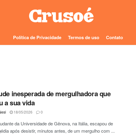
Política de Privacidade
Termos de uso
Contato
tude inesperada de mergulhadora que
u a sua vida
Nesi
18/05/2026
0
dante da Universidade de Gênova, na Itália, escapou de
édia após desistir, minutos antes, de um mergulho com ...