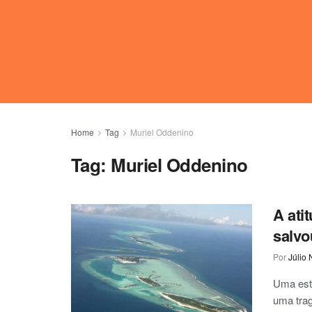
Home
Tag
Muriel Oddenino
Tag:
Muriel Oddenino
A ati
salvo
Por
Júlio 
Uma estu
uma trag