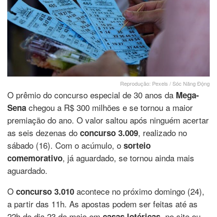
Reprodução: Pexels / Sóc Năng Động
O prêmio do concurso especial de 30 anos da
Mega-
chegou a R$ 300 milhões e se tornou a maior
Sena
premiação do ano. O valor saltou após ninguém acertar
as seis dezenas do
, realizado no
concurso 3.009
sábado (16). Com o acúmulo, o
sorteio
, já aguardado, se tornou ainda mais
comemorativo
aguardado.
O
acontece no próximo domingo (24),
concurso 3.010
a partir das 11h. As apostas podem ser feitas até as
22h do dia 23 de maio em
, no site ou
casas lotéricas