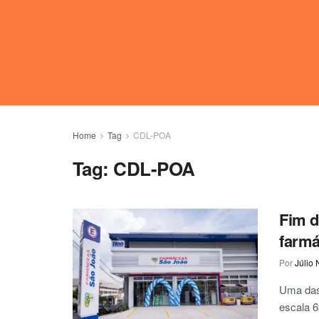
Home
Tag
CDL-POA
Tag:
CDL-POA
Fim d
farmá
Por
Júlio 
Uma das
escala 6