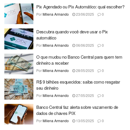
Pix Agendado ou Pix Automático: qual escolher?
Por
Milena Armando
23/06/2025
0
Descubra quando você deve usar o Pix
automático
Por
Milena Armando
06/06/2025
0
O que mudou no Banco Central para quem tem
dinheiro a receber
Por
Milena Armando
28/05/2025
0
R$ 9 bilhões esquecidos: saiba como resgatar
seu dinheiro
Por
Milena Armando
27/05/2025
0
Banco Central faz alerta sobre vazamento de
dados de chaves PIX
Por
Milena Armando
13/05/2025
0