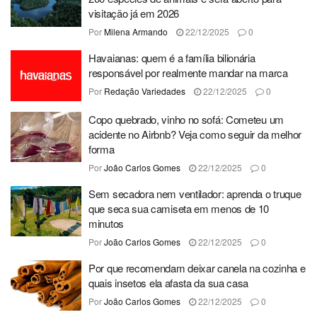
visitação já em 2026
Por
Milena Armando
22/12/2025
0
Havaianas: quem é a família bilionária
responsável por realmente mandar na marca
Por
Redação Variedades
22/12/2025
0
Copo quebrado, vinho no sofá: Cometeu um
acidente no Airbnb? Veja como seguir da melhor
forma
Por
João Carlos Gomes
22/12/2025
0
Sem secadora nem ventilador: aprenda o truque
que seca sua camiseta em menos de 10
minutos
Por
João Carlos Gomes
22/12/2025
0
Por que recomendam deixar canela na cozinha e
quais insetos ela afasta da sua casa
Por
João Carlos Gomes
22/12/2025
0