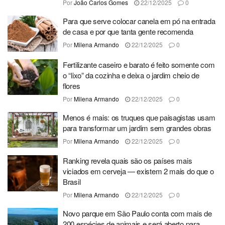
Por
João Carlos Gomes
22/12/2025
0
Para que serve colocar canela em pó na entrada
de casa e por que tanta gente recomenda
Por
Milena Armando
22/12/2025
0
Fertilizante caseiro e barato é feito somente com
o “lixo” da cozinha e deixa o jardim cheio de
flores
Por
Milena Armando
22/12/2025
0
Menos é mais: os truques que paisagistas usam
para transformar um jardim sem grandes obras
Por
Milena Armando
22/12/2025
0
Ranking revela quais são os países mais
viciados em cerveja — existem 2 mais do que o
Brasil
Por
Milena Armando
22/12/2025
0
Novo parque em São Paulo conta com mais de
200 espécies de animais e será aberto para