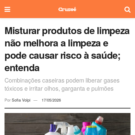
Misturar produtos de limpeza
não melhora a limpeza e
pode causar risco à saúde;
entenda
Combinações caseiras podem liberar gases
tóxicos e irritar olhos, garganta e pulmões
Por
Sofia Volpi
17/05/2026