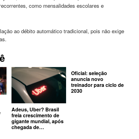
recorrentes, como mensalidades escolares e
ação ao débito automático tradicional, pois não exige
sas.
ê
Oficial: seleção
anuncia novo
treinador para ciclo de
2030
Adeus, Uber? Brasil
e
freia crescimento de
gigante mundial, após
chegada de
concorrentes no país